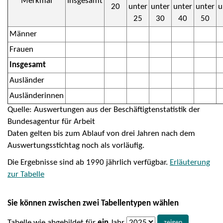
Merkmal
Insgesamt
20
unter
unter
unter
unter
u
25
30
40
50
Männer
Frauen
Insgesamt
Ausländer
Ausländerinnen
Quelle: Auswertungen aus der Beschäftigtenstatistik der
Bundesagentur für Arbeit
Daten gelten bis zum Ablauf von drei Jahren nach dem
Auswertungsstichtag noch als vorläufig.
Die Ergebnisse sind ab 1990 jährlich verfügbar.
Erläuterung
zur Tabelle
Sie können zwischen zwei Tabellentypen wählen
Tabelle wie abgebildet für
ein
Jahr
zeigen