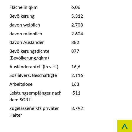
Fläche in qkm
6,06
Bevölkerung
5.312
davon weiblich
2.708
davon männlich
2.604
davon Ausländer
882
Bevölkerungsdichte
877
(Bevölkerung/qkm)
Ausländeranteil (in v.H.)
16,6
Sozialvers. Beschäftigte
2.116
Arbeitslose
163
Leistungsempfänger nach
511
dem SGB II
Zugelassene Kfz privater
3.792
Halter
^