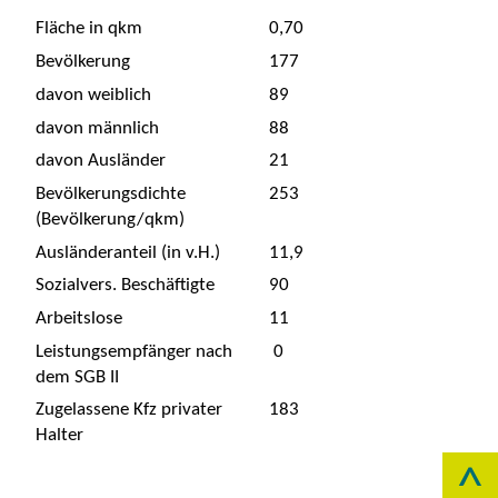
Fläche in qkm
0,70
Bevölkerung
177
davon weiblich
89
davon männlich
88
davon Ausländer
21
Bevölkerungsdichte
253
(Bevölkerung/qkm)
Ausländeranteil (in v.H.)
11,9
Sozialvers. Beschäftigte
90
Arbeitslose
11
Leistungsempfänger nach
0
dem SGB II
Zugelassene Kfz privater
183
Halter
^