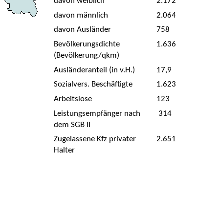
davon weiblich
2.172
davon männlich
2.064
davon Ausländer
758
Bevölkerungsdichte
1.636
(Bevölkerung/qkm)
Ausländeranteil (in v.H.)
17,9
Sozialvers. Beschäftigte
1.623
Arbeitslose
123
Leistungsempfänger nach
314
dem SGB II
Zugelassene Kfz privater
2.651
Halter